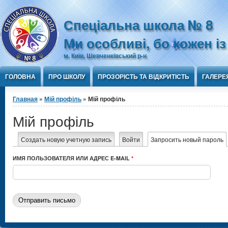
Jump to Content
Спеціальна школа № 8
Ми особливі, бо кожен і
м. Київ, Шевченківський р-н
ГОЛОВНА
ПРО ШКОЛУ
ПРОЗОРІСТЬ ТА ВІДКРИТІСТЬ
ГАЛЕРЕ
Вы здесь
Главная
»
Мій профіль
» Мій профіль
Мій профіль
Главные вкладки
Создать новую учетную запись
Войти
Запросить новый пароль
(
ИМЯ ПОЛЬЗОВАТЕЛЯ ИЛИ АДРЕС E-MAIL
*