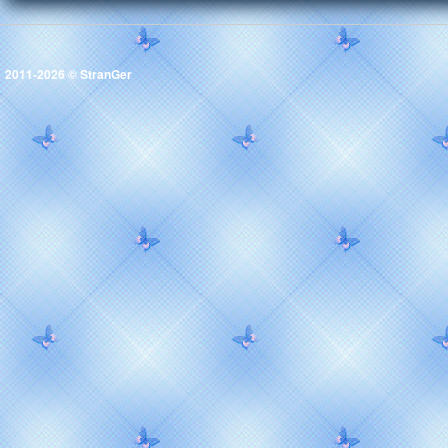
2011-2026 ©
StranGer