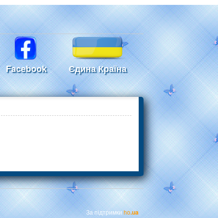
Facebook
Єдина Країна
За підтримки
ho
.ua